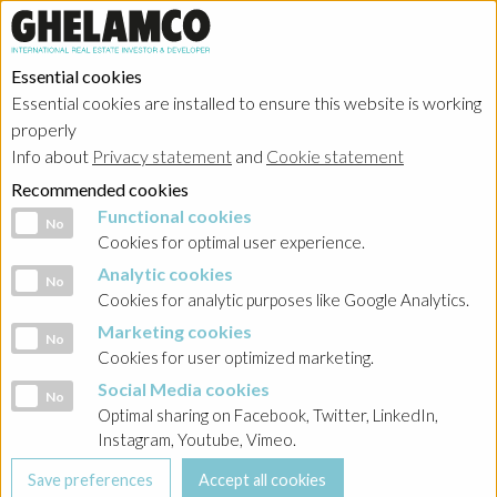
Essential cookies
Essential cookies are installed to ensure this website is working
HOME
→
Projects
→
Belgium
properly
Info about
Privacy statement
and
Cookie statement
Recommended cookies
Functional cookies
Functional cookies
No
Cookies for optimal user experience.
Analytic cookies
Analytic cookies
No
Cookies for analytic purposes like Google Analytics.
Marketing cookies
Marketing cookies
No
Cookies for user optimized marketing.
Social Media cookies
Social Media cookies
No
Optimal sharing on Facebook, Twitter, LinkedIn,
Instagram, Youtube, Vimeo.