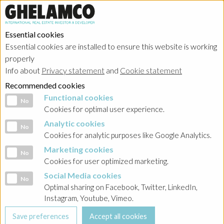
Essential cookies
Essential cookies are installed to ensure this website is working
HOME
→
Projects
→
Belgium
properly
Info about
Privacy statement
and
Cookie statement
Recommended cookies
Functional cookies
Functional cookies
No
Cookies for optimal user experience.
Analytic cookies
Analytic cookies
No
Cookies for analytic purposes like Google Analytics.
Marketing cookies
Marketing cookies
No
Cookies for user optimized marketing.
Social Media cookies
Social Media cookies
No
Optimal sharing on Facebook, Twitter, LinkedIn,
Instagram, Youtube, Vimeo.