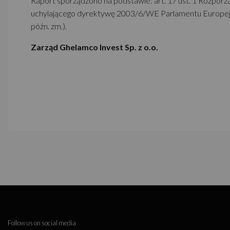
Raport sporządzono na podstawie: art. 17 ust. 1 Rozporz
uchylającego dyrektywę 2003/6/WE Parlamentu Europejsk
późn. zm.).
Zarząd Ghelamco Invest Sp. z o.o.
Follow us on social media