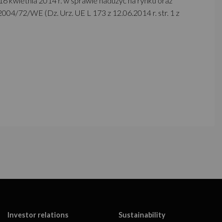
6 kwietnia 2014 r. w sprawie nadużyć na rynku oraz
4/72/WE (Dz. Urz. UE L 173 z 12.06.2014 r. str. 1 z
Investor relations
Sustainability