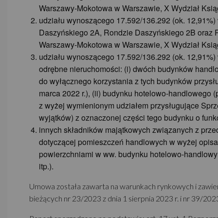
Warszawy-Mokotowa w Warszawie, X Wydział Ksiąg
udziału wynoszącego 17.592/136.292 (ok. 12,91%)
Daszyńskiego 2A, Rondzie Daszyńskiego 2B oraz Ro
Warszawy-Mokotowa w Warszawie, X Wydział Ksiąg
udziału wynoszącego 17.592/136.292 (ok. 12,91%) 
odrębne nieruchomości: (i) dwóch budynków hand
do wyłącznego korzystania z tych budynków przysłu
marca 2022 r.), (ii) budynku hotelowo-handloweg
z wyżej wymienionym udziałem przysługujące Spr
wyjątków) z oznaczonej części tego budynku o funkcj
innych składników majątkowych związanych z przedm
dotyczącej pomieszczeń handlowych w wyżej opis
powierzchniami w ww. budynku hotelowo-handlowym
itp.).
Umowa została zawarta na warunkach rynkowych i zawier
bieżących nr 23/2023 z dnia 1 sierpnia 2023 r. i nr 39/202