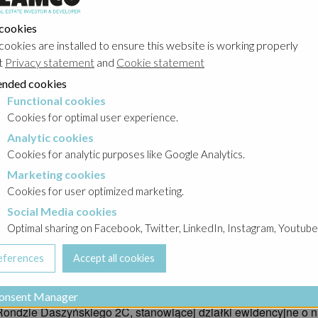
ące
→
2023
 cookies
cookies are installed to ensure this website is working properly
t
Privacy statement
and
Cookie statement
wy
nded cookies
Functional cookies
cookies
Cookies for optimal user experience.
Analytic cookies
okies
rpnia 2023 r. oraz raportu bieżącego nr 39/2023 z dnia 25 paździer
Cookies for analytic purposes like Google Analytics.
23 r. przyrzeczonej umowy sprzedaży („
Umowa
”) pomiędzy:
Marketing cookies
cookies
Cookies for user optimized marketing.
 capital variable
) z siedzibą w Paryżu („
”), a
Nabywca
Social Media cookies
a cookies
lnością the Hub spółka komandytowo – akcyjna
z siedzibą w 
Optimal sharing on Facebook, Twitter, LinkedIn, Instagram, Youtube
prze, która udzieliła poręczeń zabezpieczających obligacje em
 w prawie użytkowania wieczystego nieruchomości położonej 
onsent Manager
ndzie Daszyńskiego 2C, stanowiącej działki ewidencyjne o nu