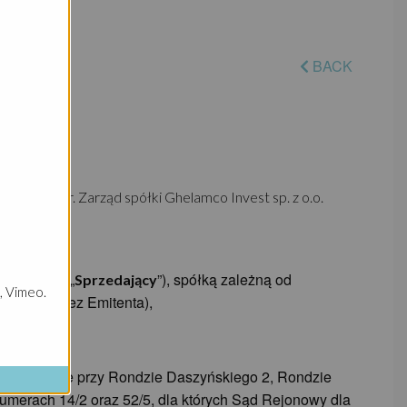
BACK
nika 2023 r. Zarząd spółki Ghelamco Invest sp. z o.o.
Warszawie („
”), spółką zależną od
Sprzedający
, Vimeo.
itowane przez Emitenta),
w Warszawie przy Rondzie Daszyńskiego 2, Rondzie
merach 14/2 oraz 52/5, dla których Sąd Rejonowy dla