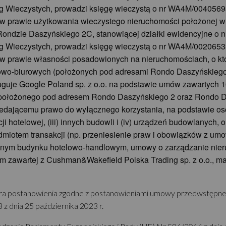
 Wieczystych, prowadzi księgę wieczystą o nr WA4M/0040569
 w prawie użytkowania wieczystego nieruchomości położonej 
ndzie Daszyńskiego 2C, stanowiącej działki ewidencyjne o nu
 Wieczystych, prowadzi księgę wieczystą o nr WA4M/0020653
w prawie własności posadowionych na nieruchomościach, o któr
lowo-biurowych (położonych pod adresami Rondo Daszyńskiego
guje Google Poland sp. z o.o. na podstawie umów zawartych 10 
o (położonego pod adresem Rondo Daszyńskiego 2 oraz Rondo 
zedającemu prawo do wyłącznego korzystania, na podstawie 
i hotelowej, (iii) innych budowli i (iv) urządzeń budowlanych, o
iotem transakcji (np. przeniesienie praw i obowiązków z umow
anym budynku hotelowo-handlowym, umowy o zarządzanie nier
 zawartej z Cushman&Wakefield Polska Trading sp. z o.o., m
a postanowienia zgodne z postanowieniami umowy przedwstępnej, 
3 z dnia 25 października 2023 r.