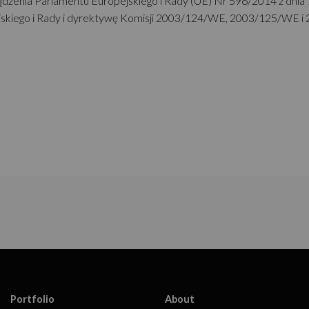
ądzenia Parlamentu Europejskiego i Rady (UE) Nr 596/2014 z dnia 1
iego i Rady i dyrektywę Komisji 2003/124/WE, 2003/125/WE i 200
Portfolio
About