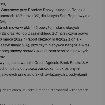
3/8,
w Warszawie przy Rondzie Daszyńskiego 2, Rondzie
merach 13/6 oraz 13/7, dla których Sąd Rejonowy dla
3/4,
ych mowa w pkt. 1 i 2 powyżej, i stanowiących
 2B oraz Rondo Daszyńskiego 2C), przy czym prawo
marca 2022 r. (raport bieżący nr 8/2022 z dnia 7
Daszyńskiego 2 A), przy czym Nabywca nabędzie wraz
osobnej umowy
quoad usum
(z zastrzeżeniem pewnych
raz
y najmu zawartej z Credit Agricole Bank Polska S.A.
uchomością dotyczącą zarządzania określonymi
ajątkowych praw autorskich związanych z budynkami
ze zmianami, o której Emitent informował w raportach