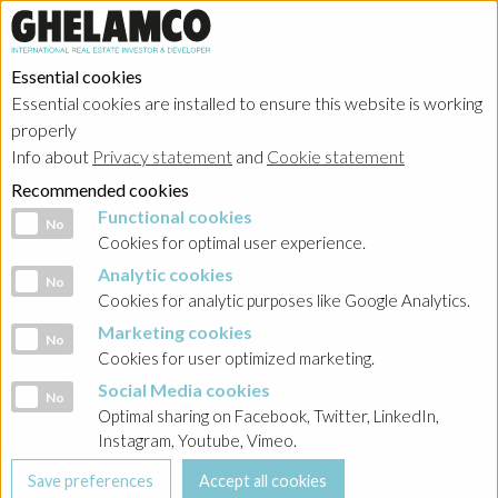
Essential cookies
Essential cookies are installed to ensure this website is working
properly
Investor relations
Info about
Privacy statement
and
Cookie statement
Recommended cookies
Functional cookies
Functional cookies
No
Cookies for optimal user experience.
Analytic cookies
Analytic cookies
No
HOME
→
Investor relations
→
Poland - Ghelamco Invest
→
Raporty
Cookies for analytic purposes like Google Analytics.
bieżące
→
2021
Marketing cookies
Marketing cookies
No
Cookies for user optimized marketing.
BACK
Social Media cookies
Social Media cookies
No
Raport nr 10-2021 Nabycie własnych obligacji celem
Optimal sharing on Facebook, Twitter, LinkedIn,
ich umorzenia
Instagram, Youtube, Vimeo.
19-03-2021