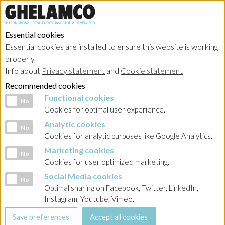
Essential cookies
Essential cookies are installed to ensure this website is working
properly
Investor relations
Info about
Privacy statement
and
Cookie statement
Recommended cookies
Functional cookies
Functional cookies
No
Cookies for optimal user experience.
Analytic cookies
Analytic cookies
No
HOME
→
Investor relations
→
Poland - Ghelamco Invest
→
Raporty
Cookies for analytic purposes like Google Analytics.
bieżące
→
2024
Marketing cookies
Marketing cookies
No
Cookies for user optimized marketing.
BACK
Social Media cookies
Social Media cookies
No
Raport nr 25/2024 Informacja o podjęciu decyzji w
Optimal sharing on Facebook, Twitter, LinkedIn,
sprawie emisji obligacji serii PZ9
Instagram, Youtube, Vimeo.
21-10-2024