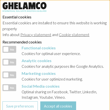
Essential cookies
Essential cookies are installed to ensure this website is working
properly
Investor relations
Info about
Privacy statement
and
Cookie statement
Recommended cookies
Functional cookies
Functional cookies
No
Cookies for optimal user experience.
Analytic cookies
Analytic cookies
No
HOME
→
Investor relations
→
Poland - Ghelamco Invest
→
Raporty
Cookies for analytic purposes like Google Analytics.
bieżące
→
2024
Marketing cookies
Marketing cookies
No
Cookies for user optimized marketing.
BACK
Social Media cookies
Social Media cookies
No
Raport nr 25/2024 Informacja o podjęciu decyzji w
Optimal sharing on Facebook, Twitter, LinkedIn,
sprawie emisji obligacji serii PZ9
Instagram, Youtube, Vimeo.
21-10-2024