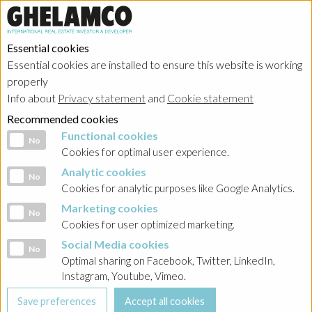
Essential cookies
Essential cookies are installed to ensure this website is working
properly
Investor relations
Info about
Privacy statement
and
Cookie statement
Recommended cookies
Functional cookies
Functional cookies
No
Cookies for optimal user experience.
Analytic cookies
Analytic cookies
No
HOME
→
Investor relations
→
Poland - Ghelamco Invest
→
Raporty
Cookies for analytic purposes like Google Analytics.
bieżące
→
2024
Marketing cookies
Marketing cookies
No
Cookies for user optimized marketing.
BACK
Social Media cookies
Social Media cookies
No
Raport 6/2024 w związku z rejestracją obligacji serii
Optimal sharing on Facebook, Twitter, LinkedIn,
PPZ2 w depozycie papierów wartościowych
Instagram, Youtube, Vimeo.
prowadzonym przez KDPW i dopuszczeniem do obrotu
na rynku regulowanym (rynku równoległym)