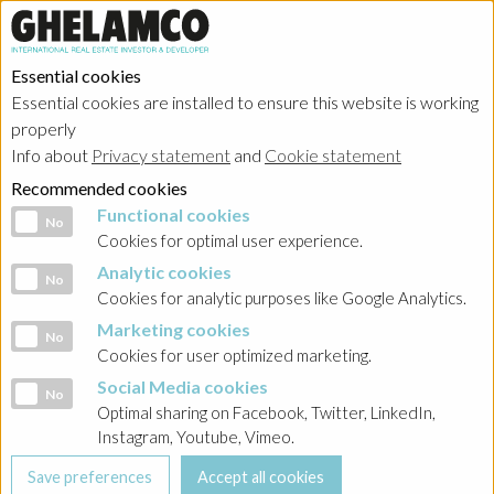
Essential cookies
Essential cookies are installed to ensure this website is working
properly
Investor relations
Info about
Privacy statement
and
Cookie statement
Recommended cookies
Functional cookies
Functional cookies
No
Cookies for optimal user experience.
Analytic cookies
Analytic cookies
No
HOME
→
Investor relations
→
Poland - Ghelamco Invest
→
Raporty
Cookies for analytic purposes like Google Analytics.
bieżące
→
2023
Marketing cookies
Marketing cookies
No
Cookies for user optimized marketing.
BACK
Social Media cookies
Social Media cookies
No
Raport nr 47-2023 Informacja o przydziale oraz
Optimal sharing on Facebook, Twitter, LinkedIn,
podsumowanie emisji obligacji serii PPZ1B
Instagram, Youtube, Vimeo.
Raport nr 47-2023 Informacja o przydziale oraz