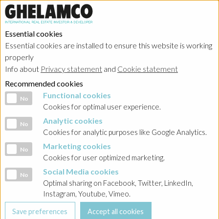
Essential cookies
Essential cookies are installed to ensure this website is working
properly
Investor relations
Info about
Privacy statement
and
Cookie statement
Recommended cookies
Functional cookies
Functional cookies
No
Cookies for optimal user experience.
Analytic cookies
Analytic cookies
No
HOME
→
Investor relations
→
Poland - Ghelamco Invest
→
Raporty
Cookies for analytic purposes like Google Analytics.
bieżące
→
2023
Marketing cookies
Marketing cookies
No
Cookies for user optimized marketing.
BACK
Social Media cookies
Social Media cookies
No
Raport nr 47-2023 Informacja o przydziale oraz
Optimal sharing on Facebook, Twitter, LinkedIn,
podsumowanie emisji obligacji serii PPZ1B
Instagram, Youtube, Vimeo.
Raport nr 47-2023 Informacja o przydziale oraz