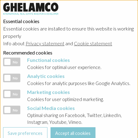
Essential cookies
Essential cookies are installed to ensure this website is working
properly
Investor relations
Info about
Privacy statement
and
Cookie statement
Recommended cookies
Functional cookies
Functional cookies
No
Cookies for optimal user experience.
Analytic cookies
Analytic cookies
No
HOME
→
Investor relations
→
Poland - Ghelamco Invest
→
Raporty
Cookies for analytic purposes like Google Analytics.
bieżące
→
2021
Marketing cookies
Marketing cookies
No
Cookies for user optimized marketing.
BACK
Social Media cookies
Social Media cookies
No
Raport nr 4-2021 Informacja o podjęciu decyzji w
Optimal sharing on Facebook, Twitter, LinkedIn,
sprawie emisji obligacji serii PU1
Instagram, Youtube, Vimeo.
09-02-2021