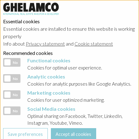
Essential cookies
Essential cookies are installed to ensure this website is working
HOME
→
Projects
→
Poland
properly
Info about
Privacy statement
and
Cookie statement
Recommended cookies
Functional cookies
Functional cookies
No
Cookies for optimal user experience.
Analytic cookies
Analytic cookies
No
Cookies for analytic purposes like Google Analytics.
Marketing cookies
Marketing cookies
No
Cookies for user optimized marketing.
Social Media cookies
Social Media cookies
No
Optimal sharing on Facebook, Twitter, LinkedIn,
Instagram, Youtube, Vimeo.