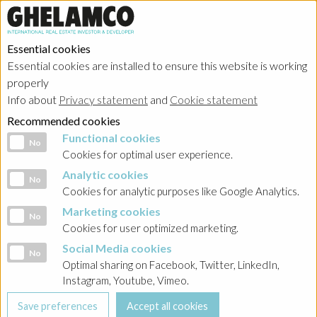
Essential cookies
Essential cookies are installed to ensure this website is working
HOME
→
Projects
→
Poland
properly
Info about
Privacy statement
and
Cookie statement
Recommended cookies
Functional cookies
Functional cookies
No
Cookies for optimal user experience.
Analytic cookies
Analytic cookies
No
Cookies for analytic purposes like Google Analytics.
Marketing cookies
Marketing cookies
No
Cookies for user optimized marketing.
Social Media cookies
Social Media cookies
No
Optimal sharing on Facebook, Twitter, LinkedIn,
Instagram, Youtube, Vimeo.