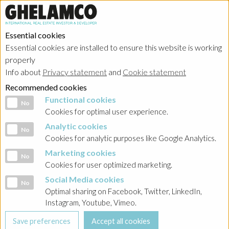
Essential cookies
Essential cookies are installed to ensure this website is working
properly
Investor relations
Info about
Privacy statement
and
Cookie statement
Recommended cookies
Functional cookies
Functional cookies
No
Cookies for optimal user experience.
Analytic cookies
Analytic cookies
No
HOME
→
Investor relations
→
Poland - Ghelamco Invest
→
Raporty
Cookies for analytic purposes like Google Analytics.
bieżące
Marketing cookies
Marketing cookies
No
Cookies for user optimized marketing.
BACK
Social Media cookies
Social Media cookies
No
2025
Optimal sharing on Facebook, Twitter, LinkedIn,
Instagram, Youtube, Vimeo.
Raport nr 1/2025 Terminy przekazania raportów