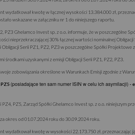
 wydatkował kwotę w łącznej wysokości 13.384.000 zł, przeznaczając
ało wskazane w załączniku nr 1 do niniejszego raportu.
PZ2, PZ3 Ghelamco Invest sp. z o.o. informuje, że w poszczególne 
kości nieprzekraczającej 30% łącznej wartości nominalnej Obligacj
bligacji Serii PZ1, PZ2, PZ3 w poszczególne Spółki Projektowe zaw
 środkami uzyskanymi z emisji Obligacji Serii PZ1, PZ2, PZ3.
swoje zobowiązania określone w Warunkach Emisji zgodnie z Warun
(posiadające ten sam numer ISIN w celu ich asymilacji)
, PZ5
- 
i PZ4, PZ5, Zarząd Spółki Ghelamco Invest sp. z o.o. niniejszym pr
u, za okres od 01.07.2024 roku do 30.09.2024 roku.
ent wydatkował kwotę w wysokości 22.173.750 zł, przeznaczając j