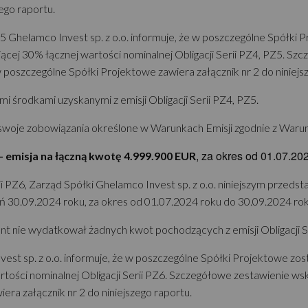
ego raportu.
PZ5 Ghelamco Invest sp. z o.o. informuje, że w poszczególne Spółk
ającej 30% łącznej wartości nominalnej Obligacji Serii PZ4, PZ5. 
w poszczególne Spółki Projektowe zawiera załącznik nr 2 do niniejs
 środkami uzyskanymi z emisji Obligacji Serii PZ4, PZ5.
swoje zobowiązania określone w Warunkach Emisji zgodnie z Warun
, za okres od 01.07.20
- emisja na łączną kwotę 4.999.900 EUR
i PZ6, Zarząd Spółki Ghelamco Invest sp. z o.o. niniejszym przedst
ień 30.09.2024 roku, za okres od 01.07.2024 roku do 30.09.2024 rok
t nie wydatkował żadnych kwot pochodzących z emisji Obligacji Se
nvest sp. z o.o. informuje, że w poszczególne Spółki Projektowe zo
rtości nominalnej Obligacji Serii PZ6. Szczegółowe zestawienie w
era załącznik nr 2 do niniejszego raportu.