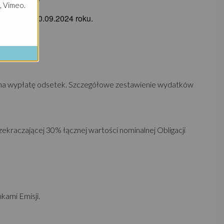
, Vimeo.
4 roku do 30.09.2024 roku.
ą na wypłatę odsetek. Szczegółowe zestawienie wydatków
ekraczającej 30% łącznej wartości nominalnej Obligacji
kami Emisji.