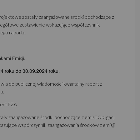
i Projektowe zostały zaangażowane środki pochodzące z
Szczegółowe zestawienie wskazujące współczynnik
zego raportu.
kami Emisji.
24 roku do 30.09.2024 roku.
awia do publicznej wiadomości kwartalny raport z
u.
rii PZ6.
stały zaangażowane środki pochodzące z emisji Obligacji
skazujące współczynnik zaangażowania środków z emisji