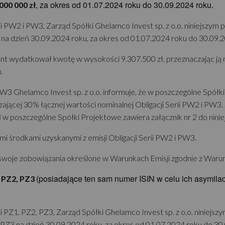
, za okres od 01.07.2024 roku do 30.09.2024 roku.
000 000 zł
i PW2 i PW3, Zarząd Spółki Ghelamco Invest sp. z o.o. niniejszym 
 na dzień 30.09.2024 roku, za okres od 01.07.2024 roku do 30.09.
ent wydatkował kwotę w wysokości 9.307.500 zł, przeznaczając j
.
i PW3 Ghelamco Invest sp. z o.o. informuje, że w poszczególne Spó
czającej 30% łącznej wartości nominalnej Obligacji Serii PW2 i P
 w poszczególne Spółki Projektowe zawiera załącznik nr 2 do ninie
 środkami uzyskanymi z emisji Obligacji Serii PW2 i PW3.
swoje zobowiązania określone w Warunkach Emisji zgodnie z Warun
(posiadające ten sam numer ISIN w celu ich asymilac
, PZ2, PZ3
i PZ1, PZ2, PZ3, Zarząd Spółki Ghelamco Invest sp. z o.o. niniejs
2, PZ3 na dzień 30.09.2024 roku, za okres od 01.07.2024 roku do 30