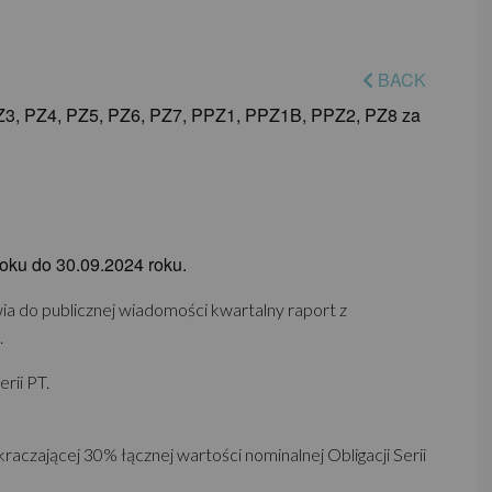
BACK
PZ3, PZ4, PZ5, PZ6, PZ7, PPZ1, PPZ1B, PPZ2, PZ8 za
oku do 30.09.2024 roku.
wia do publicznej wiadomości kwartalny raport z
.
rii PT.
aczającej 30% łącznej wartości nominalnej Obligacji Serii