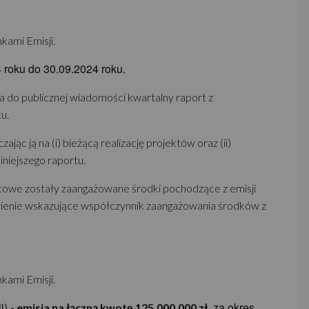
kami Emisji.
4 roku do 30.09.2024 roku.
ia do publicznej wiadomości kwartalny raport z
u.
 ją na (i) bieżącą realizację projektów oraz (ii)
niejszego raportu.
jektowe zostały zaangażowane środki pochodzące z emisji
tawienie wskazujące współczynnik zaangażowania środków z
kami Emisji.
ji)
, za okres
- emisja na łączną kwotę 125.000.000 zł