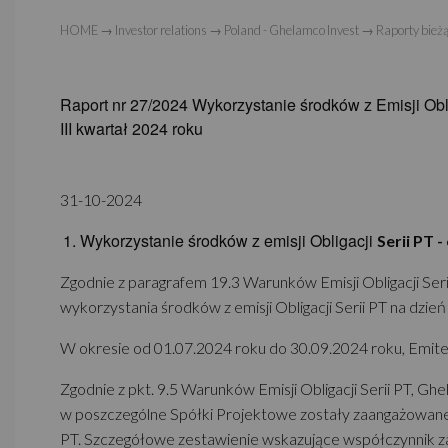
HOME
→
Investor relations
→
Poland - Ghelamco Invest
→
Raporty bież
Raport nr 27/2024 Wykorzystanie środków z Emisji O
III kwartał 2024 roku
31-10-2024
Wykorzystanie środków z emisji Obligacji
Serii PT -
Zgodnie z paragrafem 19.3 Warunków Emisji Obligacji Seri
wykorzystania środków z emisji Obligacji Serii PT na dzi
W okresie od 01.07.2024 roku do 30.09.2024 roku, Emiten
Zgodnie z pkt. 9.5 Warunków Emisji Obligacji Serii PT, Ghel
w poszczególne Spółki Projektowe zostały zaangażowane śr
PT. Szczegółowe zestawienie wskazujące współczynnik zaa