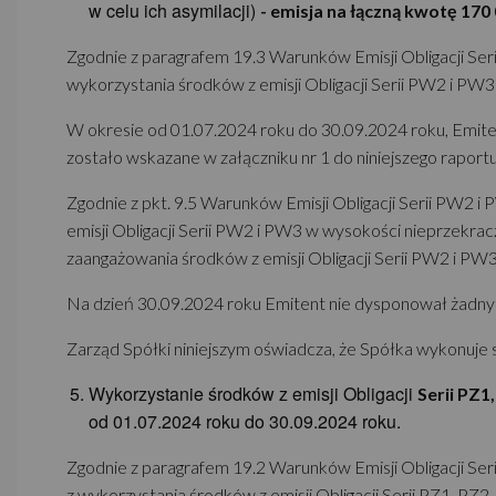
w celu ich asymilacji)
- emisja na łączną kwotę 170 
Zgodnie z paragrafem 19.3 Warunków Emisji Obligacji Seri
wykorzystania środków z emisji Obligacji Serii PW2 i PW3
W okresie od 01.07.2024 roku do 30.09.2024 roku, Emit
zostało wskazane w załączniku nr 1 do niniejszego raportu
Zgodnie z pkt. 9.5 Warunków Emisji Obligacji Serii PW2 
emisji Obligacji Serii PW2 i PW3 w wysokości nieprzekra
zaangażowania środków z emisji Obligacji Serii PW2 i PW3
Na dzień 30.09.2024 roku Emitent nie dysponował żadnymi
Zarząd Spółki niniejszym oświadcza, że Spółka wykonuje 
Wykorzystanie środków z emisji Obligacji
Serii PZ1
od 01.07.2024 roku do 30.09.2024 roku.
Zgodnie z paragrafem 19.2 Warunków Emisji Obligacji Seri
z wykorzystania środków z emisji Obligacji Serii PZ1, PZ