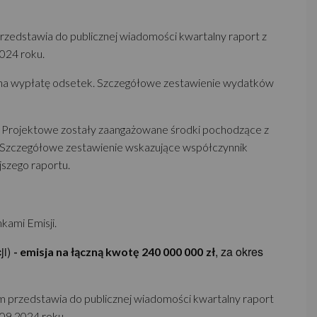
przedstawia do publicznej wiadomości kwartalny raport z
2024 roku.
ą na wypłatę odsetek. Szczegółowe zestawienie wydatków
łki Projektowe zostały zaangażowane środki pochodzące z
W3. Szczegółowe zestawienie wskazujące współczynnik
jszego raportu.
kami Emisji.
ji)
, za okres
- emisja na łączną kwotę 240 000 000
zł
zym przedstawia do publicznej wiadomości kwartalny raport
.09.2024 roku.