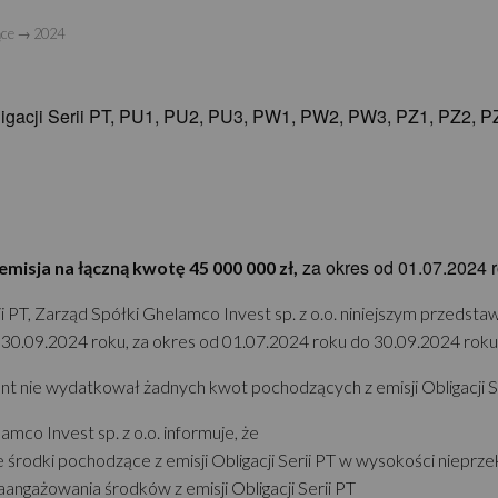
ące
→
2024
bligacji Serii PT, PU1, PU2, PU3, PW1, PW2, PW3, PZ1, PZ2, 
za okres od 01.07.2024 r
 emisja na łączną kwotę 45 000 000 zł,
i PT, Zarząd Spółki Ghelamco Invest sp. z o.o. niniejszym przedsta
eń 30.09.2024 roku, za okres od 01.07.2024 roku do 30.09.2024 roku
t nie wydatkował żadnych kwot pochodzących z emisji Obligacji Se
amco Invest sp. z o.o. informuje, że
odki pochodzące z emisji Obligacji Serii PT w wysokości nieprzekr
ngażowania środków z emisji Obligacji Serii PT