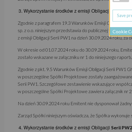
Wykorzystanie środków z emisji Obligacji
Serii PW
Zgodnie z paragrafem 19.3 Warunków Emisji Obligacji Ser
sp. z o.o. niniejszym przedstawia do publicznej wiadomoś
Cookie C
z emisji Obligacji Serii PW1 na dzień 30.09.2024 roku, za
W okresie od 01.07.2024 roku do 30.09.2024 roku, Emit
zostało wskazane w załączniku nr 1 do niniejszego raportu
Zgodnie z pkt. 9.5 Warunków Emisji Obligacji Serii PW1 Ghe
w poszczególne Spółki Projektowe zostały zaangażowane ś
Serii PW1. Szczegółowe zestawienie wskazujące współczy
w poszczególne Spółki Projektowe zawiera załącznik nr 2 
Na dzień 30.09.2024 roku Emitent nie dysponował żadnymi
Zarząd Spółki niniejszym oświadcza, że Spółka wykonuje 
Wykorzystanie środków z emisji Obligacji
Serii PW