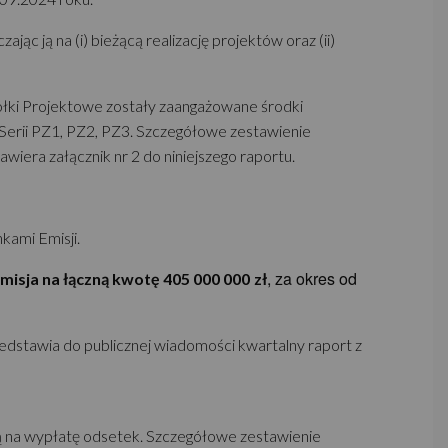
 ją na (i) bieżącą realizację projektów oraz (ii)
Spółki Projektowe zostały zaangażowane środki
i Serii PZ1, PZ2, PZ3. Szczegółowe zestawienie
iera załącznik nr 2 do niniejszego raportu.
kami Emisji.
, za okres od
emisja na łączną kwotę 405 000 000
zł
zedstawia do publicznej wiadomości kwartalny raport z
ą na wypłatę odsetek. Szczegółowe zestawienie