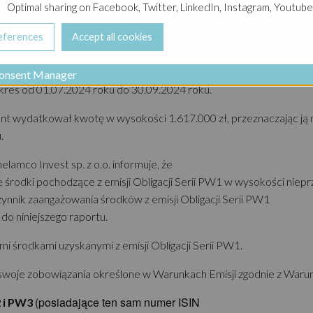
Optimal sharing on Facebook, Twitter, LinkedIn, Instagram, Youtube
-
, za okres od 01.07.202
1
emisja na łączną kwotę 30 000 000 zł
ii PW1, Zarząd Spółki Ghelamco Invest
ci kwartalny raport z wykorzystania środków
onsent Manager
 okres od 01.07.2024 roku do 30.09.2024 roku.
ent wydatkował kwotę w wysokości 1.617.000 zł, przeznaczając j
.
lamco Invest sp. z o.o. informuje, że
rodki pochodzące z emisji Obligacji Serii PW1 w wysokości nieprz
nnik zaangażowania środków z emisji Obligacji Serii PW1
do niniejszego raportu.
 środkami uzyskanymi z emisji Obligacji Serii PW1.
swoje zobowiązania określone w Warunkach Emisji zgodnie z Warun
(posiadające ten sam numer ISIN
2 i PW3