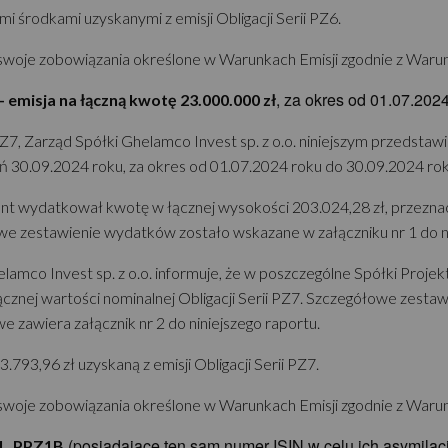
 środkami uzyskanymi z emisji Obligacji Serii PZ6.
swoje zobowiązania określone w Warunkach Emisji zgodnie z Warun
, za okres od 01.07.202
- emisja na łączną kwotę 23.000.000 zł
Z7, Zarząd Spółki Ghelamco Invest sp. z o.o. niniejszym przedstaw
ień 30.09.2024 roku, za okres od 01.07.2024 roku do 30.09.2024 rok
 wydatkował kwotę w łącznej wysokości 203.024,28 zł, przeznaczając
owe zestawienie wydatków zostało wskazane w załączniku nr 1 do ni
helamco Invest sp. z o.o. informuje, że w poszczególne Spółki Pro
łącznej wartości nominalnej Obligacji Serii PZ7. Szczegółowe zes
e zawiera załącznik nr 2 do niniejszego raportu.
93,96 zł uzyskaną z emisji Obligacji Serii PZ7.
swoje zobowiązania określone w Warunkach Emisji zgodnie z Warun
,
(posiadające ten sam numer ISIN w celu ich asymilac
1
PPZ1B