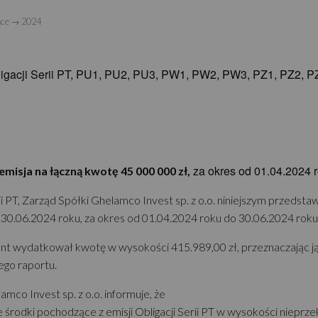
ące
→
2024
ligacji Serii PT, PU1, PU2, PU3, PW1, PW2, PW3, PZ1, PZ2, P
za okres od 01.04.2024 r
 emisja na łączną kwotę 45 000 000 zł,
i PT, Zarząd Spółki Ghelamco Invest sp. z o.o. niniejszym przedsta
eń 30.06.2024 roku, za okres od 01.04.2024 roku do 30.06.2024 roku
ent wydatkował kwotę w wysokości 415.989,00 zł, przeznaczając j
ego raportu.
amco Invest sp. z o.o. informuje, że
odki pochodzące z emisji Obligacji Serii PT w wysokości nieprzekr