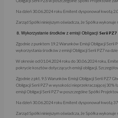
Obligacji Serii PZ6 w poszczególne Spółki Projektowe zawi
Na dzień 30.06.2024 roku Emitent dysponował kwotą 2.054
Zarząd Spółki niniejszym oświadcza, że Spółka wykonuje 
Wykorzystanie środków z emisji Obligacji
Serii PZ7
Zgodnie z punktem 19.2 Warunków Emisji Obligacji Serii P
wykorzystania środków z emisji Obligacji Serii PZ7 na dz
W okresie od 01.04.2024 roku do 30.06.2024 roku, Emitent
pokrycie kosztów dotyczących emisji obligacji. Szczegół
Zgodnie z pkt. 9.5 Warunków Emisji Obligacji Serii PZ7 G
Obligacji Serii PZ7 w wysokości nieprzekraczającej 30% 
emisji Obligacji Serii PZ7 w poszczególne Spółki Projektow
Na dzień 30.06.2024 roku Emitent dysponował kwotą 376.8
Zarząd Spółki niniejszym oświadcza, że Spółka wykonuje 