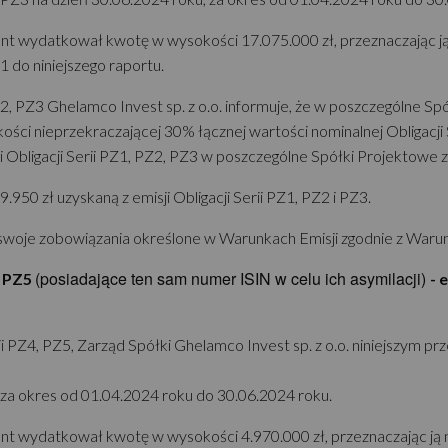
nt wydatkował kwotę w wysokości 17.075.000 zł, przeznaczając ją
 do niniejszego raportu.
PZ2, PZ3 Ghelamco Invest sp. z o.o. informuje, że w poszczególne 
kości nieprzekraczającej 30% łącznej wartości nominalnej Obligacj
bligacji Serii PZ1, PZ2, PZ3 w poszczególne Spółki Projektowe zaw
0 zł uzyskaną z emisji Obligacji Serii PZ1, PZ2 i PZ3.
swoje zobowiązania określone w Warunkach Emisji zgodnie z Warun
(posiadające ten sam numer ISIN w celu ich asymilacji)
, PZ5
- 
i PZ4, PZ5, Zarząd Spółki Ghelamco Invest sp. z o.o. niniejszym pr
u, za okres od 01.04.2024 roku do 30.06.2024 roku.
nt wydatkował kwotę w wysokości 4.970.000 zł, przeznaczając ją n