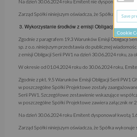
Na dzień 30.06.2024 roku Emitent nie dysponował żadnymi
Zarząd Spółki niniejszym oświadcza, że Spółka wykonuje 
Wykorzystanie środków z emisji Obligacji
Serii PW
Cookie C
Zgodnie z paragrafem 19.3 Warunków Emisji Obligacji Ser
sp. z o.o. niniejszym przedstawia do publicznej wiadomoś
z emisji Obligacji Serii PW1 na dzień 30.06.2024 roku, za
W okresie od 01.04.2024 roku do 30.06.2024 roku, Emite
Zgodnie z pkt. 9.5 Warunków Emisji Obligacji Serii PW1 Ghe
w poszczególne Spółki Projektowe zostały zaangażowane ś
Serii PW1. Szczegółowe zestawienie wskazujące współczy
w poszczególne Spółki Projektowe zawiera załącznik nr 2 
Na dzień 30.06.2024 roku Emitent dysponował kwotą 1.617
Zarząd Spółki niniejszym oświadcza, że Spółka wykonuje 