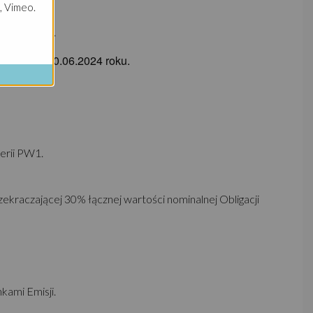
, Vimeo.
kami Emisji.
4 roku do 30.06.2024 roku.
erii PW1.
ekraczającej 30% łącznej wartości nominalnej Obligacji
kami Emisji.