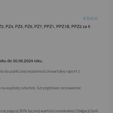
BACK
Z3, PZ4, PZ5, PZ6, PZ7, PPZ1, PPZ1B, PPZ2 za II
oku do 30.06.2024 roku.
wia do publicznej wiadomości kwartalny raport z
.
ą na wypłatę odsetek. Szczegółowe zestawienie
aczającej 30% łącznej wartości nominalnej Obligacji Serii