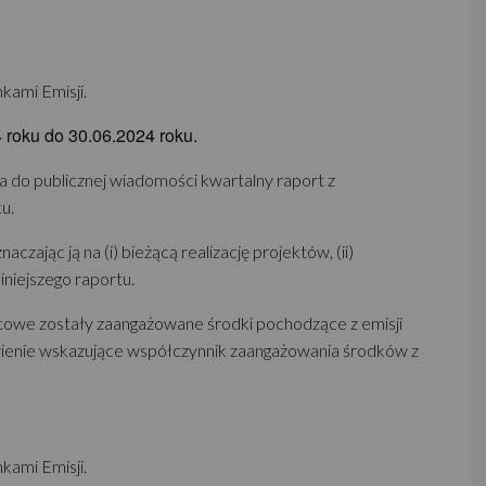
kami Emisji.
4 roku do 30.06.2024 roku.
ia do publicznej wiadomości kwartalny raport z
u.
jąc ją na (i) bieżącą realizację projektów, (ii)
niejszego raportu.
jektowe zostały zaangażowane środki pochodzące z emisji
tawienie wskazujące współczynnik zaangażowania środków z
kami Emisji.