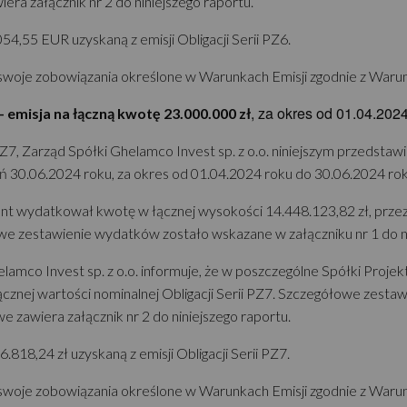
era załącznik nr 2 do niniejszego raportu.
,55 EUR uzyskaną z emisji Obligacji Serii PZ6.
swoje zobowiązania określone w Warunkach Emisji zgodnie z Warun
, za okres od 01.04.202
- emisja na łączną kwotę 23.000.000 zł
Z7, Zarząd Spółki Ghelamco Invest sp. z o.o. niniejszym przedstaw
ień 30.06.2024 roku, za okres od 01.04.2024 roku do 30.06.2024 rok
 wydatkował kwotę w łącznej wysokości 14.448.123,82 zł, przeznacza
owe zestawienie wydatków zostało wskazane w załączniku nr 1 do ni
helamco Invest sp. z o.o. informuje, że w poszczególne Spółki Pro
łącznej wartości nominalnej Obligacji Serii PZ7. Szczegółowe zes
e zawiera załącznik nr 2 do niniejszego raportu.
18,24 zł uzyskaną z emisji Obligacji Serii PZ7.
swoje zobowiązania określone w Warunkach Emisji zgodnie z Warun