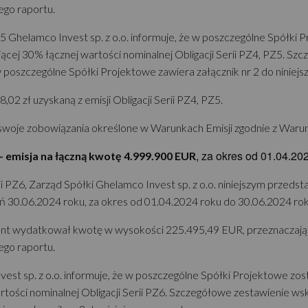
ego raportu.
PZ5 Ghelamco Invest sp. z o.o. informuje, że w poszczególne Spółk
ającej 30% łącznej wartości nominalnej Obligacji Serii PZ4, PZ5. 
w poszczególne Spółki Projektowe zawiera załącznik nr 2 do niniejs
 zł uzyskaną z emisji Obligacji Serii PZ4, PZ5.
swoje zobowiązania określone w Warunkach Emisji zgodnie z Warun
, za okres od 01.04.20
- emisja na łączną kwotę 4.999.900 EUR
i PZ6, Zarząd Spółki Ghelamco Invest sp. z o.o. niniejszym przedst
ień 30.06.2024 roku, za okres od 01.04.2024 roku do 30.06.2024 rok
ent wydatkował kwotę w wysokości 225.495,49 EUR, przeznaczając
ego raportu.
nvest sp. z o.o. informuje, że w poszczególne Spółki Projektowe zo
rtości nominalnej Obligacji Serii PZ6. Szczegółowe zestawienie w