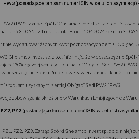
(posiadające ten sam numer ISIN w celu ich asymilacji)
2 i PW3
i PW2 i PW3, Zarząd Spółki Ghelamco Invest sp. z o.o. niniejszym 
 na dzień 30.06.2024 roku, za okres od 01.04.2024 roku do 30.06.
nt nie wydatkował żadnych kwot pochodzących z emisji Obligacji S
i PW3 Ghelamco Invest sp. z o.o. informuje, że w poszczególne Spó
czającej 30% łącznej wartości nominalnej Obligacji Serii PW2 i P
 w poszczególne Spółki Projektowe zawiera załącznik nr 2 do ninie
 środkami uzyskanymi z emisji Obligacji Serii PW2 i PW3.
swoje zobowiązania określone w Warunkach Emisji zgodnie z Warun
(posiadające ten sam numer ISIN w celu ich asymilac
, PZ2, PZ3
i PZ1, PZ2, PZ3, Zarząd Spółki Ghelamco Invest sp. z o.o. niniejs
2, PZ3 na dzień 30.06.2024 roku, za okres od 01.04.2024 roku do 30