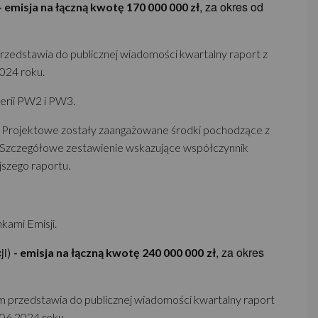
, za okres od
- emisja na łączną kwotę 170 000 000 zł
przedstawia do publicznej wiadomości kwartalny raport z
2024 roku.
erii PW2 i PW3.
łki Projektowe zostały zaangażowane środki pochodzące z
W3. Szczegółowe zestawienie wskazujące współczynnik
jszego raportu.
kami Emisji.
ji)
, za okres
- emisja na łączną kwotę 240 000 000
zł
zym przedstawia do publicznej wiadomości kwartalny raport
.06.2024 roku.