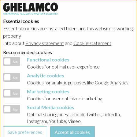
Essential cookies
Essential cookies are installed to ensure this website is working
properly
Investor relations
Info about
Privacy statement
and
Cookie statement
Recommended cookies
Functional cookies
Functional cookies
No
Cookies for optimal user experience.
Analytic cookies
Analytic cookies
No
HOME
→
Investor relations
→
Poland - Ghelamco Invest
→
Raporty
Cookies for analytic purposes like Google Analytics.
bieżące
→
2023
Marketing cookies
Marketing cookies
No
Cookies for user optimized marketing.
BACK
Social Media cookies
Social Media cookies
No
Raport nr 20/2023 wykorzystanie środków z Emisji
Optimal sharing on Facebook, Twitter, LinkedIn,
Obligacji Serii PPO, PPP (łącznie serie PPP1, PPP2,
Instagram, Youtube, Vimeo.
PPP3, PPP4), PPR, PPS, PS, PT, PU1, PU2, PU3,
PW1, PW2, PW3, PZ1, PZ2, PZ3 za I kwartał 2023 roku