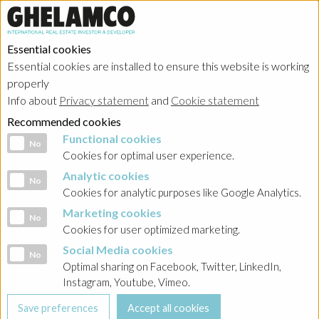
Essential cookies
Essential cookies are installed to ensure this website is working
properly
Investor relations
Info about
Privacy statement
and
Cookie statement
Recommended cookies
Functional cookies
Functional cookies
No
Cookies for optimal user experience.
Analytic cookies
Analytic cookies
No
HOME
→
Investor relations
→
Poland - Ghelamco Invest
→
Raporty
Cookies for analytic purposes like Google Analytics.
bieżące
→
2021
Marketing cookies
Marketing cookies
No
Cookies for user optimized marketing.
BACK
Social Media cookies
Social Media cookies
No
Raport nr 23-2021 Decyzja o wcześniejszym wykupie
Optimal sharing on Facebook, Twitter, LinkedIn,
obligacji serii PF na żądanie Emitenta
Instagram, Youtube, Vimeo.
26-05-2021