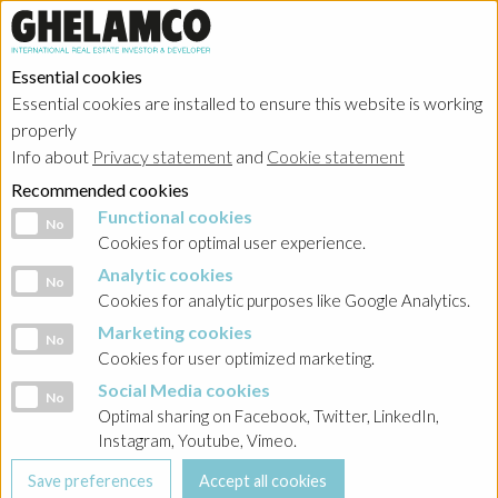
Essential cookies
Essential cookies are installed to ensure this website is working
HOME
→
Projects
→
Belgium
properly
Info about
Privacy statement
and
Cookie statement
Recommended cookies
Functional cookies
Functional cookies
No
Cookies for optimal user experience.
Analytic cookies
Analytic cookies
No
Cookies for analytic purposes like Google Analytics.
Marketing cookies
Marketing cookies
No
Cookies for user optimized marketing.
Social Media cookies
Social Media cookies
No
Optimal sharing on Facebook, Twitter, LinkedIn,
Instagram, Youtube, Vimeo.