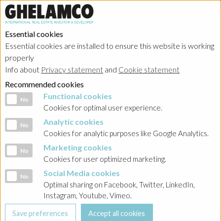
Essential cookies
Essential cookies are installed to ensure this website is working
properly
Investor relations
Info about
Privacy statement
and
Cookie statement
Recommended cookies
Functional cookies
Functional cookies
No
Cookies for optimal user experience.
Analytic cookies
Analytic cookies
No
HOME
→
Investor relations
→
Poland - Ghelamco Invest
→
Raporty
Cookies for analytic purposes like Google Analytics.
bieżące
→
2023
Marketing cookies
Marketing cookies
No
Cookies for user optimized marketing.
BACK
Social Media cookies
Social Media cookies
No
Raport nr 3/2023 terminy przekazania raportów
Optimal sharing on Facebook, Twitter, LinkedIn,
półrocznych oraz raportów rocznych w roku 2023
Instagram, Youtube, Vimeo.
31-01-2023