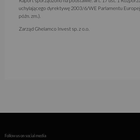
Raport sporządzono na podstawie: art. 17 ust. 1 Rozporz
uchylającego dyrektywę 2003/6/WE Parlamentu Europejsk
późn. zm.).
Zarząd Ghelamco Invest sp. z o.o.
Follow us on social media