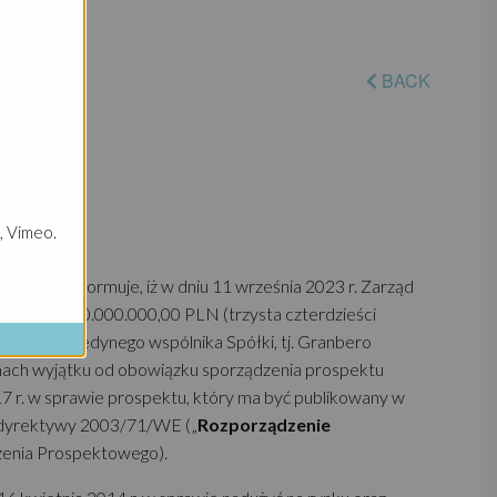
BACK
, Vimeo.
mitent
”) informuje, iż w dniu 11 września 2023 r. Zarząd
nalnej do 340.000.000,00 PLN (trzysta czterdzieści
nym przez jedynego wspólnika Spółki, tj. Granbero
w ramach wyjątku od obowiązku sporządzenia prospektu
17 r. w sprawie prospektu, który ma być publikowany w
a dyrektywy 2003/71/WE („
Rozporządzenie
dzenia Prospektowego).