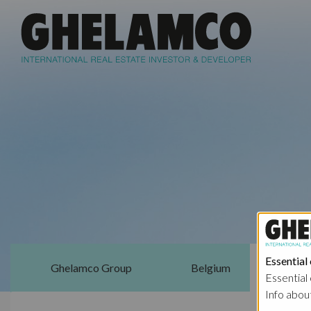
Essential
Ghelamco Group
Belgium
Essential 
Info abou