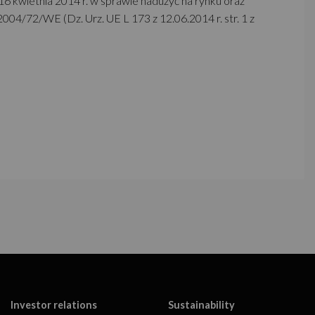
6 kwietnia 2014 r. w sprawie nadużyć na rynku oraz
4/72/WE (Dz. Urz. UE L 173 z 12.06.2014 r. str. 1 z
Investor relations
Sustainability