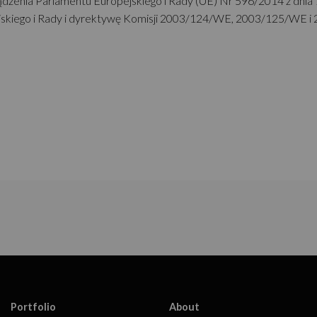
ądzenia Parlamentu Europejskiego i Rady (UE) Nr 596/2014 z dnia 1
iego i Rady i dyrektywę Komisji 2003/124/WE, 2003/125/WE i 200
Portfolio
About