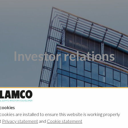
Investor relations
 cookies
Poland - Ghelamco Invest
Poland - Kember
cookies are installed to ensure this website is working properly
t
Privacy statement
and
Cookie statement