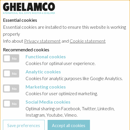
Essential cookies
Essential cookies are installed to ensure this website is working
properly
Investor relations
Info about
Privacy statement
and
Cookie statement
Recommended cookies
Functional cookies
Functional cookies
No
Cookies for optimal user experience.
Analytic cookies
Analytic cookies
No
Home
→
Investor relations
→
Poland - Ghelamco Invest
→
Raporty bieżące
Cookies for analytic purposes like Google Analytics.
Marketing cookies
Marketing cookies
BACK
No
Cookies for user optimized marketing.
INVESTOR RELATIONS
Social Media cookies
Social Media cookies
POLAND
No
Optimal sharing on Facebook, Twitter, LinkedIn,
Instagram, Youtube, Vimeo.
2016