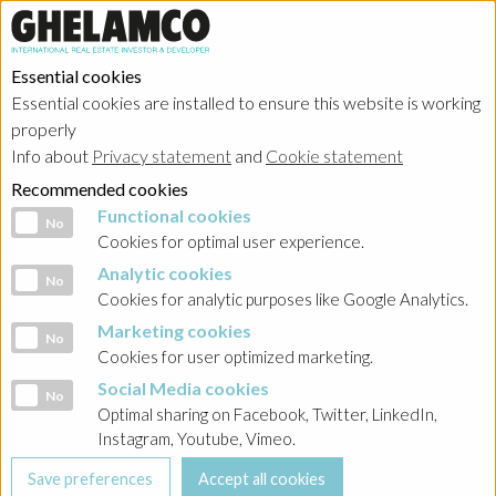
Essential cookies
Essential cookies are installed to ensure this website is working
properly
Investor relations
Info about
Privacy statement
and
Cookie statement
Recommended cookies
Functional cookies
Functional cookies
No
Cookies for optimal user experience.
Analytic cookies
Analytic cookies
No
HOME
→
Investor relations
→
Poland - Ghelamco Invest
→
Raporty
Cookies for analytic purposes like Google Analytics.
bieżące
→
2023
Marketing cookies
Marketing cookies
No
Cookies for user optimized marketing.
BACK
Social Media cookies
Social Media cookies
No
Raport nr 29/2023 w związku z przedterminowym
Optimal sharing on Facebook, Twitter, LinkedIn,
wykupem obligacji serii PS, PT oraz PU1, PU2, PU3
Instagram, Youtube, Vimeo.
Przedterminowy wykup obligacji serii PS, PT oraz