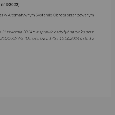
 nr 3/2022)
oraz w Alternatywnym Systemie Obrotu organizowanym
 16 kwietnia 2014 r. w sprawie nadużyć na rynku oraz
4/72/WE (Dz. Urz. UE L 173 z 12.06.2014 r. str. 1 z