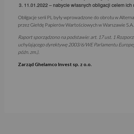
11.01.2022 – nabycie własnych obligacji celem ich 
Obligacje serii PL były wprowadzone do obrotu w Alte
przez Giełdę Papierów Wartościowych w Warszawie S.A.
Raport sporządzono na podstawie: art. 17 ust. 1 Rozporz
uchylającego dyrektywę 2003/6/WE Parlamentu Europejsk
późn. zm.).
Zarząd Ghelamco Invest sp. z o.o.