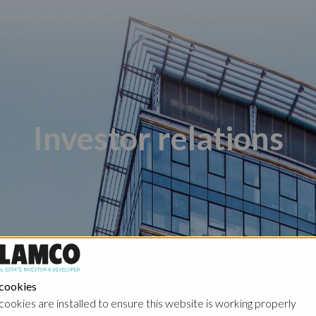
Investor relations
Poland - Ghelamco Invest
Poland - Kember
 cookies
cookies are installed to ensure this website is working properly