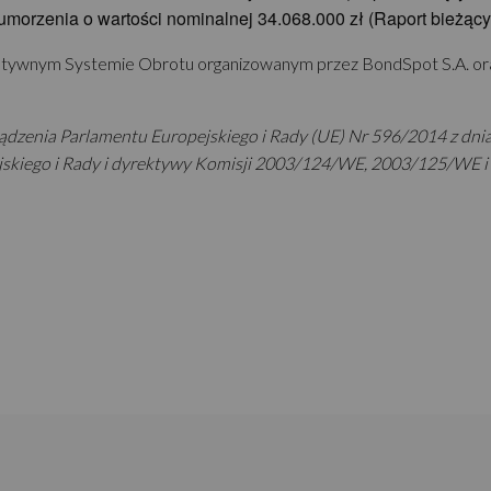
umorzenia o wartości nominalnej 34.068.000 zł (Raport bieżący
rnatywnym Systemie Obrotu organizowanym przez BondSpot S.A. 
ądzenia Parlamentu Europejskiego i Rady (UE) Nr 596/2014 z dnia
iego i Rady i dyrektywy Komisji 2003/124/WE, 2003/125/WE i 200