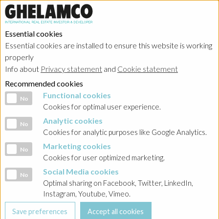
Essential cookies
Essential cookies are installed to ensure this website is working
properly
Investor relations
Info about
Privacy statement
and
Cookie statement
Recommended cookies
Functional cookies
Functional cookies
No
Cookies for optimal user experience.
Analytic cookies
Analytic cookies
No
Home
→
Investor relations
→
Poland - Ghelamco Invest
→
Raporty bieżące
Cookies for analytic purposes like Google Analytics.
→
2023
Marketing cookies
Marketing cookies
No
Cookies for user optimized marketing.
BACK
Social Media cookies
Social Media cookies
No
Raport nr 42/2023 Informacja o przydziale oraz
Optimal sharing on Facebook, Twitter, LinkedIn,
podsumowanie emisji obligacji serii PPZ1
Instagram, Youtube, Vimeo.
30-10-2023