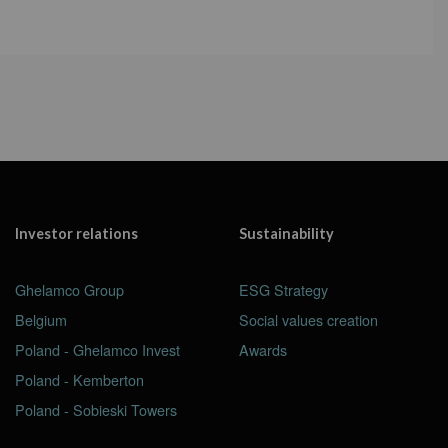
Investor relations
Sustainability
Ghelamco Group
ESG Strategy
Belgium
Social values creation
Poland - Ghelamco Invest
Awards
Poland - Kemberton
Poland - Sobieski Towers