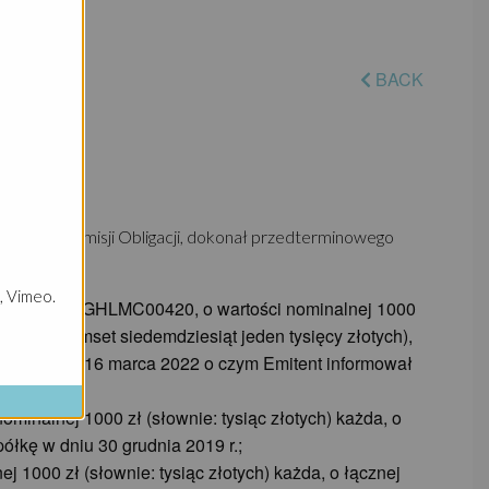
BACK
 Warunkami Emisji Obligacji, dokonał przedterminowego
, Vimeo.
odem ISIN: PLGHLMC00420, o wartości nominalnej 1000
liony siedemset siedemdziesiąt jeden tysięcy złotych),
jsce w dniu 16 marca 2022 o czym Emitent informował
minalnej 1000 zł (słownie: tysiąc złotych) każda, o
ółkę w dniu 30 grudnia 2019 r.;
 1000 zł (słownie: tysiąc złotych) każda, o łącznej