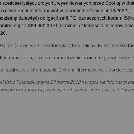
on sześćset tysięcy złotych), wyemitowanych przez Spółkę w dn
 o czym Emitent informował w raporcie bieżącym nr 13/2022);
emdziesiąt dziewięć) obligacji serii PQ, oznaczonych kodem IS
 nominalnej 14.889.000,00 zł (słownie: czternaście milionów osie
20.
00 zł (słownie: sto dwadzieścia cztery miliony dwieście sześćdzies
celu ich umorzenia, ma na celu zmniejszenie poziomu jego zobowiązań
ligacji w celu ich umorzenia Emitent informował w raporcie bieżą
inistra Finansów z dnia 29 marca 2018 r. w sprawie informacji b
równoważne informacji wymaganych przepisami prawa państwa n