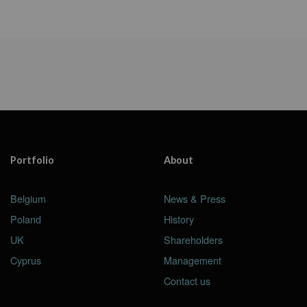
Portfolio
About
Belgium
News & Press
Poland
History
UK
Shareholders
Cyprus
Management
Contact us