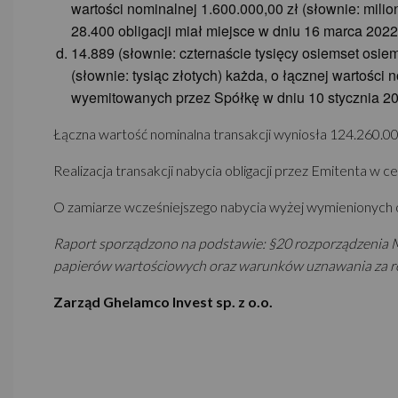
wartości nominalnej 1.600.000,00 zł (słownie: mili
28.400 obligacji miał miejsce w dniu 16 marca 2022
14.889 (słownie: czternaście tysięcy osiemset osi
(słownie: tysiąc złotych) każda, o łącznej wartości
wyemitowanych przez Spółkę w dniu 10 stycznia 20
Łączna wartość nominalna transakcji wyniosła 124.260.000,
Realizacja transakcji nabycia obligacji przez Emitenta w 
O zamiarze wcześniejszego nabycia wyżej wymienionych ob
Raport sporządzono na podstawie: §20 rozporządzenia M
papierów wartościowych oraz warunków uznawania za 
Zarząd Ghelamco Invest sp. z o.o.