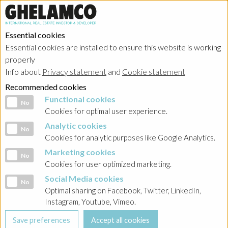
Essential cookies
Essential cookies are installed to ensure this website is working
properly
Investor relations
Info about
Privacy statement
and
Cookie statement
Recommended cookies
Functional cookies
Functional cookies
No
Cookies for optimal user experience.
Analytic cookies
Analytic cookies
No
Home
→
Investor relations
→
Poland - Ghelamco Invest
Cookies for analytic purposes like Google Analytics.
Marketing cookies
Marketing cookies
BACK
No
Cookies for user optimized marketing.
Polityka Compliance / Ochrona Danych Osobowych
Social Media cookies
Social Media cookies
No
Optimal sharing on Facebook, Twitter, LinkedIn,
Instagram, Youtube, Vimeo.
Kodeks Dobrych Praktyk Rynkowych w Spółkach z Grupy