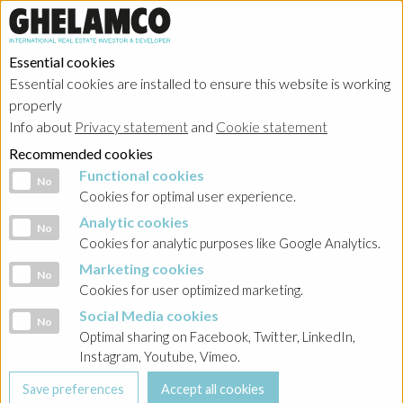
Essential cookies
Essential cookies are installed to ensure this website is working
properly
Investor relations
Info about
Privacy statement
and
Cookie statement
Recommended cookies
Functional cookies
Functional cookies
No
Cookies for optimal user experience.
Analytic cookies
Analytic cookies
No
HOME
→
Investor relations
→
Poland - Ghelamco Invest
→
Raporty
Cookies for analytic purposes like Google Analytics.
bieżące
→
2026
Marketing cookies
Marketing cookies
No
Cookies for user optimized marketing.
BACK
Social Media cookies
Social Media cookies
No
Raport nr 5/2026 Emisja obligacji przez Sobieski
Optimal sharing on Facebook, Twitter, LinkedIn,
Towers sp. z o.o.
Instagram, Youtube, Vimeo.
03-02-2026