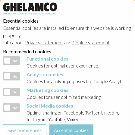
Essential cookies
Essential cookies are installed to ensure this website is working
properly
Investor relations
Info about
Privacy statement
and
Cookie statement
Recommended cookies
Functional cookies
Functional cookies
No
Cookies for optimal user experience.
Analytic cookies
Analytic cookies
No
HOME
→
Investor relations
→
Poland - Kemberton
→
Komunikacja
Cookies for analytic purposes like Google Analytics.
Marketing cookies
Marketing cookies
BACK
No
Cookies for user optimized marketing.
Komunikat w sprawie ustanowienia hipotek przez
Social Media cookies
Social Media cookies
No
Kemberton sp. z o.o.
Optimal sharing on Facebook, Twitter, LinkedIn,
Instagram, Youtube, Vimeo.
02-03-2026