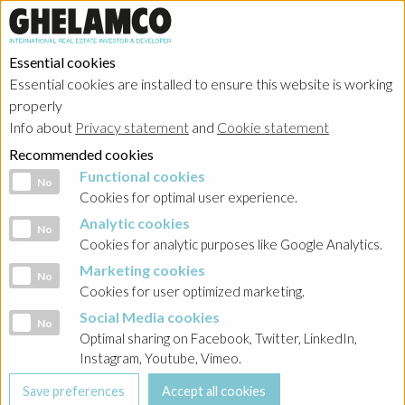
Essential cookies
Essential cookies are installed to ensure this website is working
properly
Investor relations
Info about
Privacy statement
and
Cookie statement
Recommended cookies
Functional cookies
Functional cookies
No
Cookies for optimal user experience.
Analytic cookies
Analytic cookies
No
Home
→
Investor relations
→
Poland - Ghelamco Invest
→
Raporty bieżące
Cookies for analytic purposes like Google Analytics.
→
2025
Marketing cookies
Marketing cookies
No
Cookies for user optimized marketing.
BACK
Social Media cookies
Social Media cookies
No
Raport nr 6/2025 Skonsolidowane roczne sprawozdanie
Optimal sharing on Facebook, Twitter, LinkedIn,
finansowe grupy kapitałowej Gwaranta za rok 2024
Instagram, Youtube, Vimeo.
30-04-2025