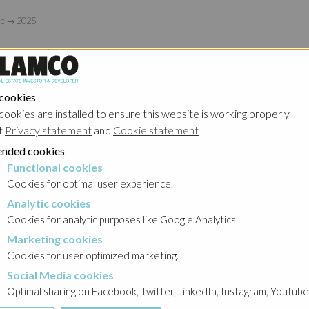
ce
→
2025
p. z o.o. informacji o zawarciu istotnych umów przez Ghelamco
Ghelamco Invest sp. o.o.
 cookies
cookies are installed to ensure this website is working properly
t
Privacy statement
and
Cookie statement
nded cookies
rmuje o: (i) otrzymaniu przez Emitenta informacji o zawarciu wskaz
Functional cookies
cookies
GGNV
”) i Estima sp. z o.o. („
Estima
”) oraz (ii) zawarciu przez Emi
Cookies for optimal user experience.
Analytic cookies
okies
Cookies for analytic purposes like Google Analytics.
ję o zawarciu następujących umów:
Marketing cookies
cookies
Cookies for user optimized marketing.
 dotycząca sprzedaży 14.058 udziałów w Ghelamco Invest NV przez
ą cenę 17.500.000 EUR (lub równowartości tej kwoty w innej walucie)
Social Media cookies
a cookies
, nabytych od GGNV, przy czym:
Optimal sharing on Facebook, Twitter, LinkedIn, Instagram, Youtube