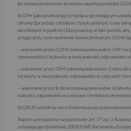
(b) umowa poręczenia i przekazu zawarta pomiędzy GGN
(i) GPH (jako przekazujący), będąca sprzedającym udzi
Umowy Sprzedaży Udziałów z tytułu płatności ceny zakupu
określonych w punkcie (1)(a) powyżej, w taki sposób, ab
przyjął, przy czym spełnienie świadczenia przez GGNV (j
-- wykonanie przez GGNV zobowiązania wobec GPH na po
równowartości tej kwoty w innej walucie), odpowiednio w
-- wykonanie przez GPH zobowiązania wobec Estima do 
tej kwoty w innej walucie), odpowiednio w częściach i te
-- wykonanie przez Estima zobowiązania wobec Emitenta 
walucie), odpowiednio w częściach i terminach określony
(ii) DEUS udzielił na rzecz Emitenta poręczenia wykona
Raport sporządzono na podstawie: art. 17 ust. 1 Rozporz
uchylającego dyrektywę 2003/6/WE Parlamentu Europejsk