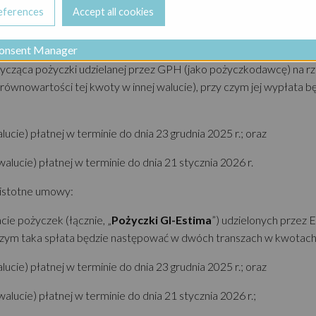
 w kwocie 5.000.000 EUR (lub równowartości tej kwoty w innej waluci
ły w kwocie 12.500.000 EUR (lub równowartości tej kwoty w innej wal
onsent Manager
tycząca pożyczki udzielanej przez GPH (jako pożyczkodawcę) na rz
 równowartości tej kwoty w innej walucie), przy czym jej wypłata
ucie) płatnej w terminie do dnia 23 grudnia 2025 r.; oraz
alucie) płatnej w terminie do dnia 21 stycznia 2026 r.
e istotne umowy:
ie pożyczek (łącznie, „
Pożyczki GI-Estima
”) udzielonych przez 
y czym taka spłata będzie następować w dwóch transzach w kwotac
ucie) płatnej w terminie do dnia 23 grudnia 2025 r.; oraz
alucie) płatnej w terminie do dnia 21 stycznia 2026 r.;