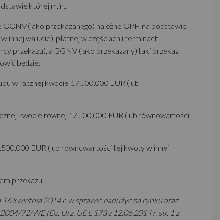
odstawie której m.in.:
nie GGNV (jako przekazanego) należne GPH na podstawie
innej walucie), płatnej w częściach i terminach
orcy przekazu), a GGNV (jako przekazany) taki przekaz
owić będzie:
pu w łącznej kwocie 17.500.000 EUR (lub
cznej kwocie równej 17.500.000 EUR (lub równowartości
.500.000 EUR (lub równowartości tej kwoty w innej
tem przekazu.
 16 kwietnia 2014 r. w sprawie nadużyć na rynku oraz
4/72/WE (Dz. Urz. UE L 173 z 12.06.2014 r. str. 1 z