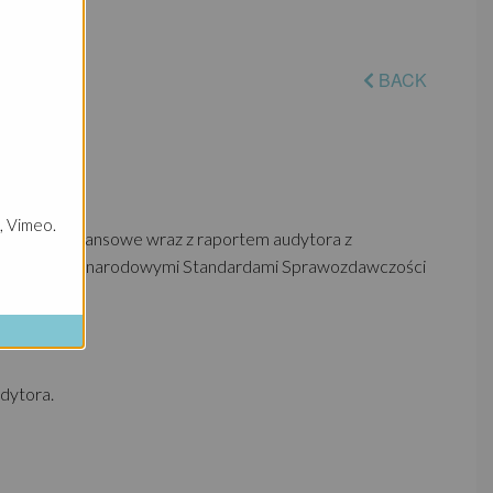
BACK
, Vimeo.
awozdanie finansowe wraz z raportem audytora z
godnie z Międzynarodowymi Standardami Sprawozdawczości
łocznie.
dytora.