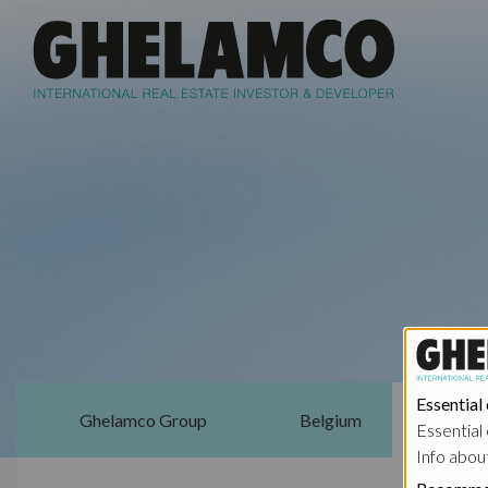
Essential
Ghelamco Group
Belgium
Essential 
Info abou