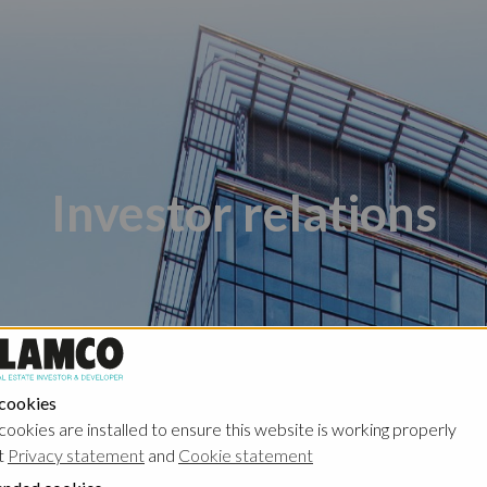
Investor relations
 cookies
Poland - Ghelamco Invest
Poland - Kember
cookies are installed to ensure this website is working properly
t
Privacy statement
and
Cookie statement