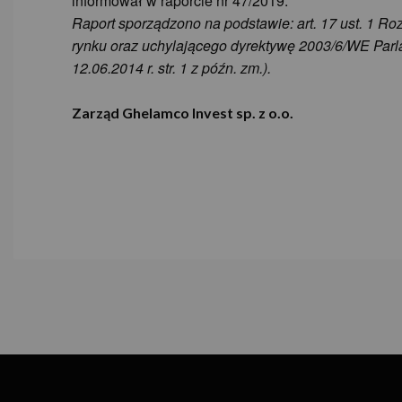
informował w raporcie nr 47/2019.
Raport sporządzono na podstawie: art. 17 ust. 1 R
rynku oraz uchylającego dyrektywę 2003/6/WE Parl
12.06.2014 r. str. 1 z późn. zm.).
Zarząd Ghelamco Invest sp. z o.o.