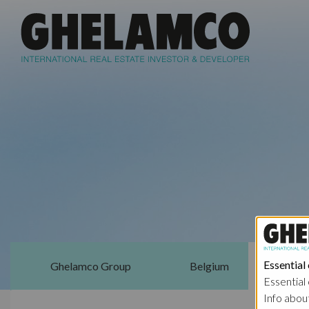
Essential
Ghelamco Group
Belgium
Essential 
Info abou