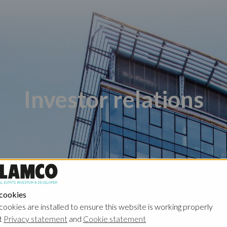
Investor relations
 cookies
Poland - Ghelamco Invest
Poland - Kember
cookies are installed to ensure this website is working properly
t
Privacy statement
and
Cookie statement