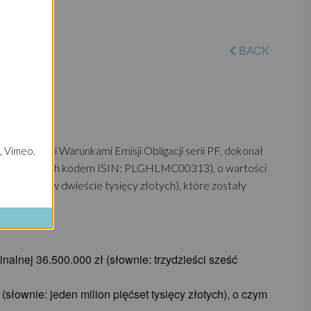
BACK
Ostatecznymi Warunkami Emisji Obligacji serii PF, dokonał
, Vimeo.
 PF (oznaczonych kodem ISIN: PLGHLMC00313), o wartości
dem milionów dwieście tysięcy złotych), które zostały
minalnej 36.500.000 zł (słownie: trzydzieści sześć
 (słownie: jeden milion pięćset tysięcy złotych), o czym