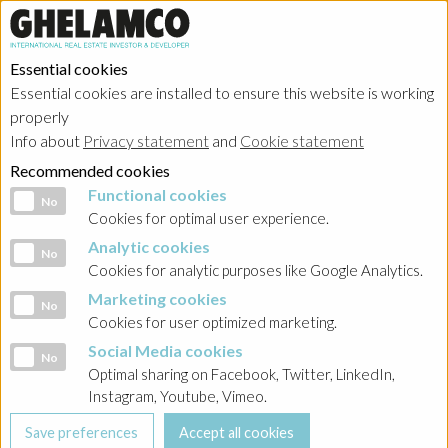
Essential cookies
Essential cookies are installed to ensure this website is working
HOME
→
Projects
→
Belgium
properly
Info about
Privacy statement
and
Cookie statement
Recommended cookies
Functional cookies
Functional cookies
No
Cookies for optimal user experience.
Analytic cookies
Analytic cookies
No
Cookies for analytic purposes like Google Analytics.
Marketing cookies
Marketing cookies
No
Cookies for user optimized marketing.
Social Media cookies
Social Media cookies
No
Optimal sharing on Facebook, Twitter, LinkedIn,
Instagram, Youtube, Vimeo.
Antwerp - Nova One